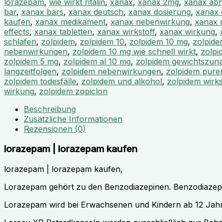
lorazepam
,
wie wirkt ritalin
,
xanax
,
xanax 2mg
,
xanax abh
bar
,
xanax bars
,
xanax deutsch
,
xanax dosierung
,
xanax 
kaufen
,
xanax medikament
,
xanax nebenwirkung
,
xanax 
effects
,
xanax tabletten
,
xanax wirkstoff
,
xanax wirkung
,
schlafen
,
zolpidem
,
zolpidem 10
,
zolpidem 10 mg
,
zolpide
nebenwirkungen
,
zolpidem 10 mg wie schnell wirkt
,
zolp
zolpidem 5 mg
,
zolpidem al 10 mg
,
zolpidem gewichtszu
langzeitfolgen
,
zolpidem nebenwirkungen
,
zolpidem pure
zolpidem todesfälle
,
zolpidem und alkohol
,
zolpidem wirks
wirkung
,
zolpidem zopiclon
Beschreibung
Zusätzliche Informationen
Rezensionen (0)
lorazepam | lorazepam kaufen
lorazepam | lorazepam kaufen,
Lorazepam gehört zu den Benzodiazepinen. Benzodiazepin
Lorazepam wird bei Erwachsenen und Kindern ab 12 Jah