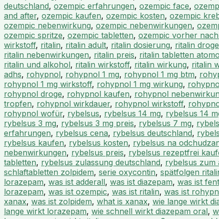
deutschland
,
ozempic erfahrungen
,
ozempic face
,
ozempi
and after
,
ozempic kaufen
,
ozempic kosten
,
ozempic kre
ozempic nebenwirkung
,
ozempic nebenwirkungen
,
ozemp
ozempic spritze
,
ozempic tabletten
,
ozempic vorher nach
wirkstoff
,
ritalin
,
ritalin adult
,
ritalin dosierung
,
ritalin droge
ritalin nebenwirkungen
,
ritalin preis
,
ritalin tabletten atomo
ritalin und alkohol
,
ritalin wirkstoff
,
ritalin wirkung
,
ritalin
adhs
,
rohypnol
,
rohypnol 1 mg
,
rohypnol 1 mg btm
,
rohyp
rohypnol 1 mg wirkstoff
,
rohypnol 1 mg wirkung
,
rohypno
rohypnol droge
,
rohypnol kaufen
,
rohypnol nebenwirku
tropfen
,
rohypnol wirkdauer
,
rohypnol wirkstoff
,
rohypno
rohypnol wofür
,
rybelsus
,
rybelsus 14 mg
,
rybelsus 14 m
rybelsus 3 mg
,
rybelsus 3 mg preis
,
rybelsus 7 mg
,
rybel
erfahrungen
,
rybelsus cena
,
rybelsus deutschland
,
rybel
rybelsus kaufen
,
rybelsus kosten
,
rybelsus na odchudzan
nebenwirkungen
,
rybelsus preis
,
rybelsus rezeptfrei kau
tabletten
,
rybelsus zulassung deutschland
,
rybelsus zum
schlaftabletten zolpidem
,
serie oxycontin
,
spätfolgen rital
lorazepam
,
was ist adderall
,
was ist diazepam
,
was ist fen
lorazepam
,
was ist ozempic
,
was ist ritalin
,
was ist rohypn
xanax
,
was ist zolpidem
,
what is xanax
,
wie lange wirkt d
lange wirkt lorazepam
,
wie schnell wirkt diazepam oral
,
w