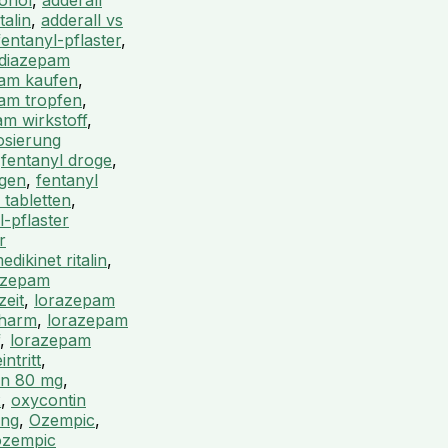
kohol
,
adderall
talin
,
adderall vs
fentanyl-pflaster
,
diazepam
am kaufen
,
am tropfen
,
am wirkstoff
,
osierung
,
fentanyl droge
,
ngen
,
fentanyl
 tabletten
,
l-pflaster
r
medikinet ritalin
,
azepam
eit
,
lorazepam
pharm
,
lorazepam
,
lorazepam
ntritt
,
in 80 mg
,
x
,
oxycontin
ung
,
Ozempic
,
ozempic