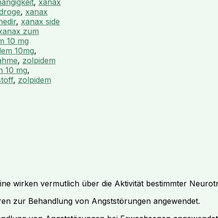
ängigkeit
,
xanax
droge
,
xanax
nedir
,
xanax side
xanax zum
m 10 mg
idem 10mg
,
nahme
,
zolpidem
n 10 mg
,
toff
,
zolpidem
e wirken vermutlich über die Aktivität bestimmter Neurot
ren zur Behandlung von Angststörungen angewendet.