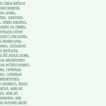
c face before
bserregend
,
ic preis
,
her
,
ozempic
,
ritalin kaufen
,
xetin vs ritalin
,
 wirkung ohne
nol 1 mg preis
,
l dosierung
,
ngen
,
rohypnol
l wirkung
,
g 90 stück preis
,
sus abnehmen
sus erfahrungen
,
ie
,
rybelsus
fen
,
rybelsus
 abnehmen
,
in kindern
,
tavor
tanyl
,
was ist
ol
,
was ist
iazepam
,
wie
ie schnell wirkt