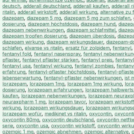
auf einmal
,
abnehmspritze ozempic
,
adderall
,
adderall al
deutsch
,
adderall deutschland
,
adderall kaufen
,
adderall ri
ritalin
,
adderall wirkstoff
,
adderall wirkung
,
alternative zu 
diazepam
,
diazepam 5 mg
,
diazepam 5 mg zum schlafen
,
dosierung
,
diazepam höchstdosis
,
diazepam hund
,
diazep
diazepam nebenwirkungen
,
diazepam schlafmittel
,
diazep
diazepam tropfen dosierung
,
diazepam überdosis
,
diazep
diazepam wirkung
,
diazepam wirkungsdauer
,
diazepam-d
schlafen
,
elvanse vs ritalin
,
ersatz für zolpidem
,
fentanyl
fentanyl fold
,
fentanyl nasenspray
,
fentanyl nebenwirku
pflaster
,
fentanyl pflaster stärken
,
fentanyl preis
,
fentanyl
fentanyl usa
,
fentanyl wirkung
,
fentanyl zombies
,
fentany
erfahrung
,
fentanyl-pflaster höchstdosis
,
fentanyl-pflaste
lebenserwartung
,
fentanyl-pflaster nebenwirkungen
,
ist 
lorazepam
,
lorazepam 1mg
,
lorazepam 1mg wirkung
,
lor
dosierung
,
lorazepam erfahrungen
,
lorazepam halbwertsz
kaufen
,
lorazepam nebenwirkungen
,
lorazepam neurax
neuraxpharm 1 mg
,
lorazepam tavor
,
lorazepam wirkstoff
wirkung
,
lorazepam wirkungsdauer
,
lorazepam wirkungsei
lorazepam wofür
,
medikinet vs ritalin
,
oxycontin
,
oxycont
oxycontin 80mg
,
oxycontin deutschland
,
oxycontin netfli
serie
,
oxycontin usa
,
oxycontin wirkstoff
,
oxycontin wirk
ozempic 1 mg
,
ozempic abnehmen
,
ozempic alternative
,