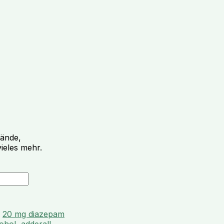
tände,
ieles mehr.
:
20 mg diazepam