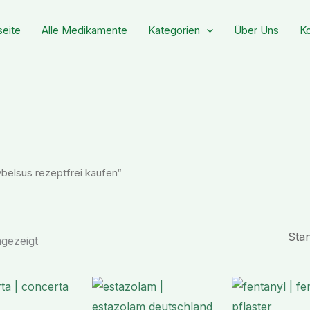
seite
Alle Medikamente
Kategorien
Über Uns
Ko
ybelsus rezeptfrei kaufen“
gezeigt
Preisspanne:
Preisspanne:
€ 178,90
€ 145,99
bis
bis