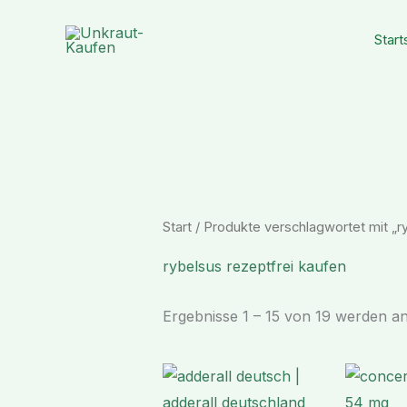
Zum
Inhalt
Start
springen
Start
/ Produkte verschlagwortet mit „r
rybelsus rezeptfrei kaufen
Ergebnisse 1 – 15 von 19 werden an
Preisspanne:
€ 170,99
bis