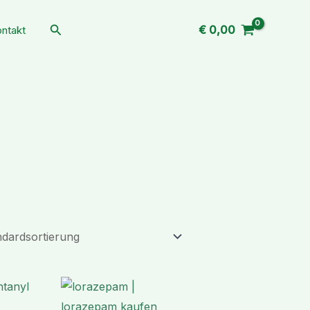
Suchen
€
0,00
ntakt
Preisspanne:
Preisspanne:
€ 199,99
€ 179,99
bis
bis