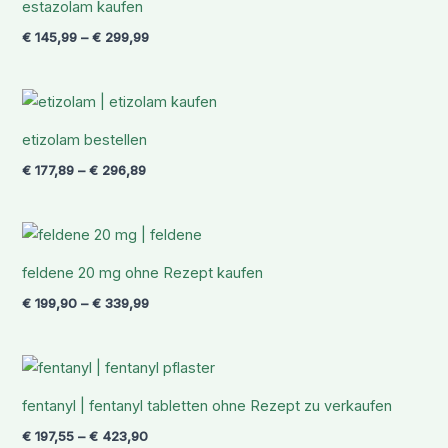
estazolam kaufen
€ 299,99
€
145,99
–
€
299,99
Preisspanne:
€ 177,89
bis
etizolam bestellen
€ 296,89
€
177,89
–
€
296,89
Preisspanne:
€ 199,90
bis
feldene 20 mg ohne Rezept kaufen
€ 339,99
€
199,90
–
€
339,99
Preisspanne:
€ 197,55
bis
fentanyl | fentanyl tabletten ohne Rezept zu verkaufen
€ 423,90
€
197,55
–
€
423,90