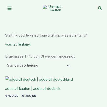
Zum
Suc
Inhalt
springen
Start
/ Produkte verschlagwortet mit „was ist fentanyl“
was ist fentanyl
Ergebnisse 1 – 15 von 31 werden angezeigt
Preisspanne:
€ 170,99
bis
adderall kaufen | adderall deutsch
€ 420,99
€
170,99
–
€
420,99