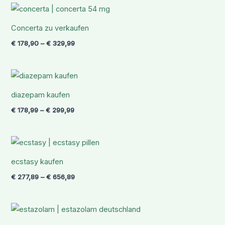
Preisspanne:
€ 178,90
bis
Concerta zu verkaufen
€ 329,99
€
178,90
–
€
329,99
Preisspanne:
€ 178,99
bis
diazepam kaufen
€ 299,99
€
178,99
–
€
299,99
Preisspanne:
€ 277,89
bis
ecstasy kaufen
€ 656,89
€
277,89
–
€
656,89
Preisspanne:
€ 145,99
bis