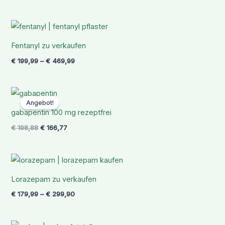
Preisspanne:
€ 199,99
bis
Fentanyl zu verkaufen
€ 469,99
€
199,99
–
€
469,99
Ursprünglicher
Aktueller
Preis
Preis
Angebot!
war:
ist:
gabapentin 100 mg rezeptfrei
€ 198,88
€ 166,77.
€
198,88
€
166,77
Preisspanne:
€ 179,99
bis
Lorazepam zu verkaufen
€ 299,90
€
179,99
–
€
299,90
Preisspanne: