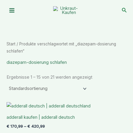
Zum
Suc
Inhalt
springen
Start
/ Produkte verschlagwortet mit „diazepam-dosierung
schlafen“
diazepam-dosierung schlafen
Ergebnisse 1 – 15 von 21 werden angezeigt
Preisspanne:
€ 170,99
bis
adderall kaufen | adderall deutsch
€ 420,99
€
170,99
–
€
420,99