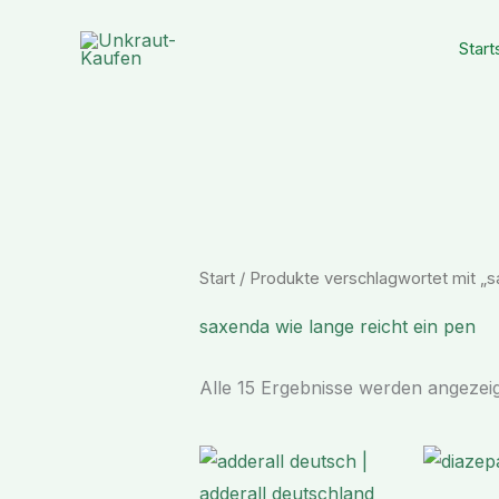
Zum
Inhalt
Start
springen
Start
/ Produkte verschlagwortet mit „s
saxenda wie lange reicht ein pen
Alle 15 Ergebnisse werden angezeig
Preisspanne:
€ 170,99
bis