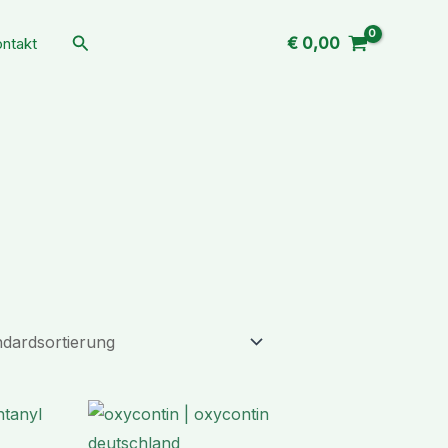
Suchen
€
0,00
ntakt
Preisspanne:
Preisspanne:
€ 199,99
€ 179,89
bis
bis