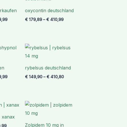
€ 469,99
€ 410,99
erkaufen
oxycontin deutschland
,99
€
179,89
–
€
410,99
Preisspanne:
Preisspanne:
€ 189,99
€ 149,90
bis
bis
€ 349,99
€ 410,80
en
rybelsus deutschland
,99
€
149,90
–
€
410,80
Preisspanne:
Preisspanne:
€ 167,65
€ 167,88
bis
bis
| xanax
€ 420,99
€ 420,99
Zolpidem 10 mg in
,99