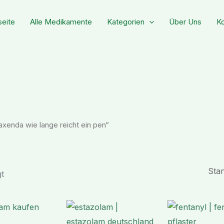
seite
Alle Medikamente
Kategorien
Über Uns
Ko
axenda wie lange reicht ein pen“
t
Preisspanne:
Preisspanne:
€ 178,99
€ 145,99
bis
bis