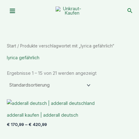
Zum
Suc
Inhalt
springen
Start
/ Produkte verschlagwortet mit „lyrica gefährlich“
lyrica gefährlich
Ergebnisse 1 – 15 von 21 werden angezeigt
Preisspanne:
€ 170,99
bis
adderall kaufen | adderall deutsch
€ 420,99
€
170,99
–
€
420,99