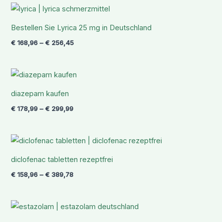
Preisspanne:
€ 168,96
bis
Bestellen Sie Lyrica 25 mg in Deutschland
€ 256,45
€
168,96
–
€
256,45
Preisspanne:
€ 178,99
bis
diazepam kaufen
€ 299,99
€
178,99
–
€
299,99
Preisspanne:
€ 158,96
bis
diclofenac tabletten rezeptfrei
€ 389,78
€
158,96
–
€
389,78
Preisspanne:
€ 145,99
bis