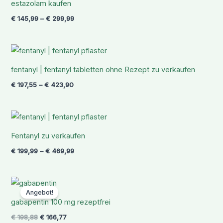
estazolam kaufen
€ 299,99
€
145,99
–
€
299,99
Preisspanne:
€ 197,55
bis
fentanyl | fentanyl tabletten ohne Rezept zu verkaufen
€ 423,90
€
197,55
–
€
423,90
Preisspanne:
€ 199,99
bis
Fentanyl zu verkaufen
€ 469,99
€
199,99
–
€
469,99
Ursprünglicher
Aktueller
Preis
Preis
Angebot!
war:
ist:
gabapentin 100 mg rezeptfrei
€ 198,88
€ 166,77.
€
198,88
€
166,77