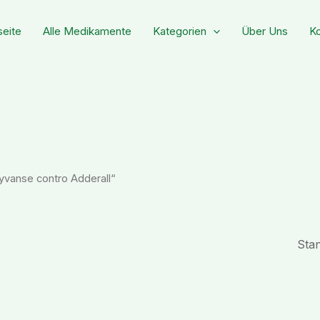
seite
Alle Medikamente
Kategorien
Über Uns
Ko
yvanse contro Adderall“