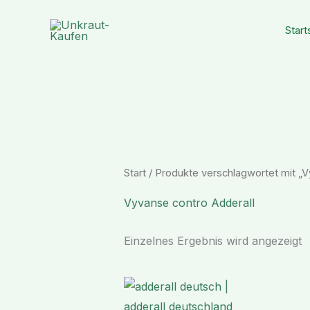
Zum
Inhalt
Start
springen
Start
/ Produkte verschlagwortet mit „V
Vyvanse contro Adderall
Einzelnes Ergebnis wird angezeigt
Preisspanne:
€ 170,99
bis