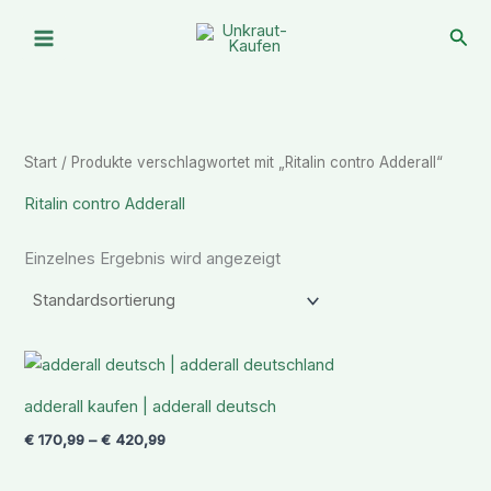
Zum
Suc
Inhalt
springen
Start
/ Produkte verschlagwortet mit „Ritalin contro Adderall“
Ritalin contro Adderall
Einzelnes Ergebnis wird angezeigt
Preisspanne:
€ 170,99
bis
adderall kaufen | adderall deutsch
€ 420,99
€
170,99
–
€
420,99