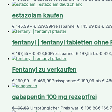
estazolam kaufen
€
145,99
–
€
299,99
Preisspanne: € 145,99 bis € 29
fentanyl | fentanyl tabletten ohne
€
197,55
–
€
423,90
Preisspanne: € 197,55 bis € 423
Fentanyl zu verkaufen
€
199,99
–
€
469,99
Preisspanne: € 199,99 bis € 46
gabapentin 100 mg rezeptfrei
€
198,88
Ursprünglicher Preis war: € 198,88
€
166,