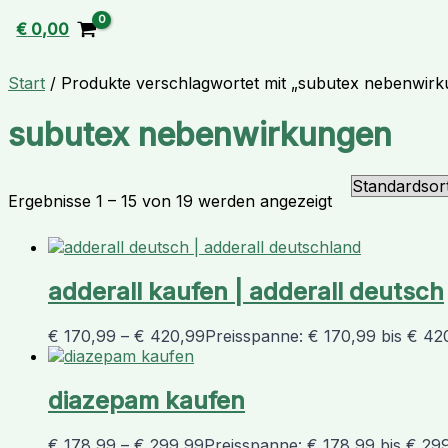
€
0,00
Start
/ Produkte verschlagwortet mit „subutex nebenwir
subutex nebenwirkungen
Ergebnisse 1 – 15 von 19 werden angezeigt
adderall kaufen | adderall deutsch
€
170,99
–
€
420,99
Preisspanne: € 170,99 bis € 42
diazepam kaufen
€
178,99
–
€
299,99
Preisspanne: € 178,99 bis € 29