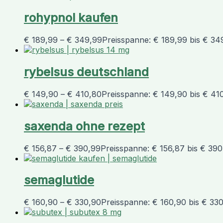
rohypnol kaufen
€
189,99
–
€
349,99
Preisspanne: € 189,99 bis € 34
rybelsus deutschland
€
149,90
–
€
410,80
Preisspanne: € 149,90 bis € 41
saxenda ohne rezept
€
156,87
–
€
390,99
Preisspanne: € 156,87 bis € 39
semaglutide
€
160,90
–
€
330,90
Preisspanne: € 160,90 bis € 33