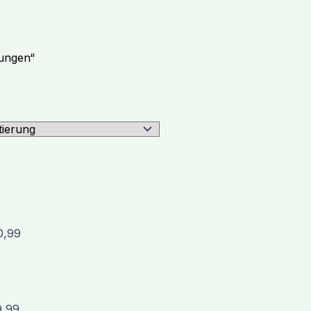
kungen“
0,99
9,99